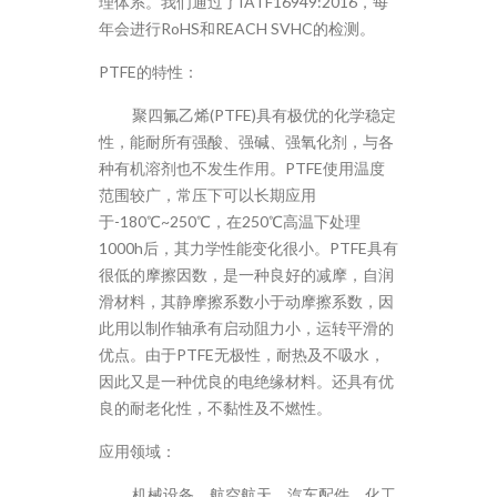
理体系。我们通过了IATF16949:2016，每
年会进行RoHS和REACH SVHC的检测。
PTFE的特性：
聚四氟乙烯(PTFE)具有极优的化学稳定
性，能耐所有强酸、强碱、强氧化剂，与各
种有机溶剂也不发生作用。PTFE使用温度
范围较广，常压下可以长期应用
于-180℃~250℃，在250℃高温下处理
1000h后，其力学性能变化很小。PTFE具有
很低的摩擦因数，是一种良好的减摩，自润
滑材料，其静摩擦系数小于动摩擦系数，因
此用以制作轴承有启动阻力小，运转平滑的
优点。由于PTFE无极性，耐热及不吸水，
因此又是一种优良的电绝缘材料。还具有优
良的耐老化性，不黏性及不燃性。
应用领域：
机械设备，航空航天，汽车配件，化工